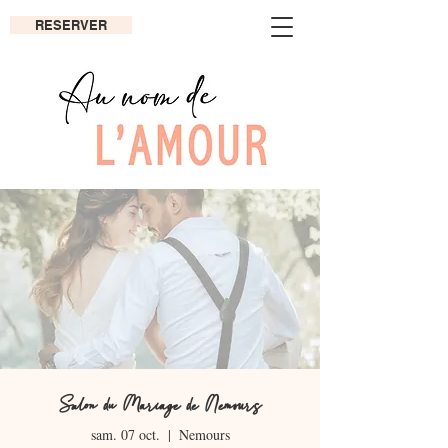
RESERVER
Salon du Mariage de Nemours
sam. 07 oct.
  |  
Nemours